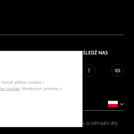
ŚLEDŹ NAS
a temat plików cookies i
ków cookies
. Niniejszym prosimy o
ůbež a prasata |
www.gttrend.cz
- servis a náhradní díly