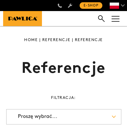
+48 660 505 445
E-SHOP
HOME
|
REFERENCJE
| REFERENCJE
Referencje
FILTRACJA:
Proszę wybrać...