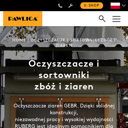
+48 660 505 445
E-SHOP
HOME
| OCZYSZCZACZE I SORTOWNIKI ZBÓŻ I
ZIAREN
Oczyszczacze i
sortowniki
zbóż i ziaren
Oczyszczacze ziaren GEBR. Dzięki solidnej
konstrukcji,
niezawodnej pracy i wysokiej wydajności
RUBERG jest idealnym pomocnikiem dla