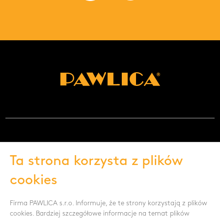
NEWSLETTER
Ta strona korzysta z plików
cookies
Wyrażam zgodę na przetwarzanie danych
Firma PAWLICA s.r.o. Informuje, że te strony korzystają z plików
osobowych -
Pokaż więcej
cookies. Bardziej szczegółowe informacje na temat plików