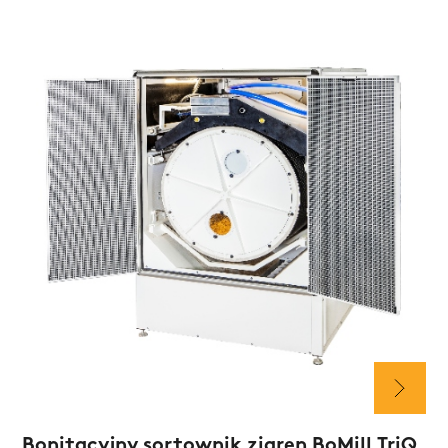
Bonitacyjny sortownik ziaren BoMill TriQ