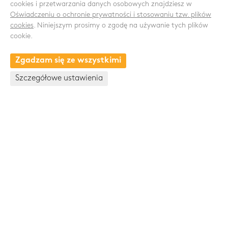
cookies i przetwarzania danych osobowych znajdziesz w
ŚLEDŹ NAS
Oświadczeniu o ochronie prywatności i stosowaniu tzw. plików
cookies
. Niniejszym prosimy o zgodę na używanie tych plików
cookie.
Zgadzam się ze wszystkimi
KONTAKT
Szczegółowe ustawienia
Drnovská 1118/53a
161 00 Praha 6 - Ruzyně
Česká republika
+420 235 301 321
+420 720 948 813
Skupina Pawlica Export a.s.
www.pawlica.cz
- posklizňové linky CZ a SK |
www.pawlica.pl
- posklizňové linky PL |
www.age.cz
-
halové systémy pro drůbež a prasata |
www.gttrend.cz
-
servis a náhradní díly