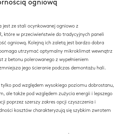
ornością ogniową
 jest ze stali ocynkowanej ogniowo z
, które w przeciwieństwie do tradycyjnych paneli
ć ogniową. Kolejną ich zaletą jest bardzo dobra
ra pomaga utrzymać optymalny mikroklimat wewnątrz
est z betonu polerowanego z wypełnieniem
zmniejsza jego ścieranie podczas demontażu hali.
e tylko pod względem wysokiego poziomu dobrostanu,
m, ale także pod względem zużycia energii i lepszego
ji poprzez szerszy zakres opcji czyszczenia i
ędności kosztów charakteryzują się szybkim zwrotem