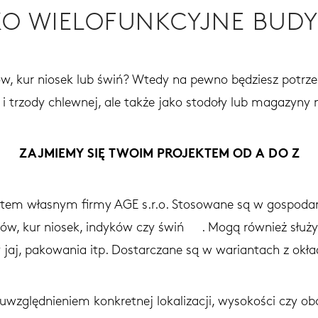
AKO WIELOFUNKCYJNE BUDY
ów, kur niosek lub świń? Wtedy na pewno będziesz potrz
u i trzody chlewnej, ale także jako stodoły lub magazyny 
ZAJMIEMY SIĘ TWOIM PROJEKTEM OD A DO Z
em własnym firmy AGE s.r.o. Stosowane są w gospodar
jlerów, kur niosek, indyków czy świń . Mogą również sł
aj, pakowania itp. Dostarczane są w wariantach z okładzi
 uwzględnieniem konkretnej lokalizacji, wysokości czy o