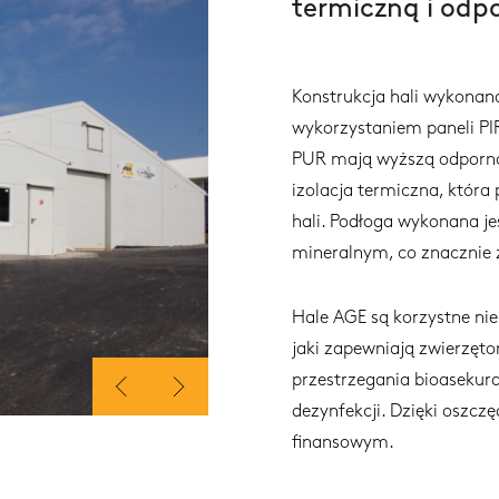
termiczną i odp
Konstrukcja hali wykonana
wykorzystaniem paneli PIR
PUR mają wyższą odpornoś
izolacja termiczna, któ
hali. Podłoga wykonana j
mineralnym, co znacznie 
Hale AGE są korzystne ni
jaki zapewniają zwierzęto
przestrzegania bioasekurac
dezynfekcji. Dzięki oszcz
finansowym.