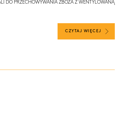
ALI DO PRZECHOWYWANIA ZBOŻA Z WENTYLOWANĄ
CZYTAJ WIĘCEJ