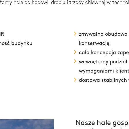
sażamy hale do hodowli drobiu i trzody chlewnej w techn
IR
zmywalna obudowa w
tność budynku
konserwację
cała koncepcja zape
wewnętrzny podział 
wymaganiami klien
dostawa stabilnych 
Nasze hale gospo