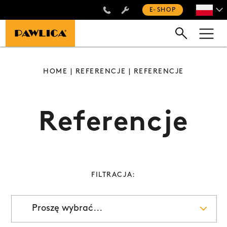
+48 660 505 445
E-SHOP
HOME
|
REFERENCJE
| REFERENCJE
Referencje
FILTRACJA:
Proszę wybrać...