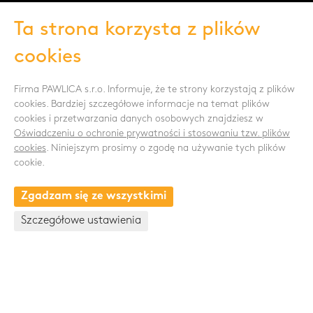
NEWSLETTER
Ta strona korzysta z plików
cookies
Wyrażam zgodę na przetwarzanie danych
Firma PAWLICA s.r.o. Informuje, że te strony korzystają z plików
osobowych -
Pokaż więcej
cookies. Bardziej szczegółowe informacje na temat plików
cookies i przetwarzania danych osobowych znajdziesz w
ŚLEDŹ NAS
Oświadczeniu o ochronie prywatności i stosowaniu tzw. plików
cookies
. Niniejszym prosimy o zgodę na używanie tych plików
cookie.
Zgadzam się ze wszystkimi
KONTAKT
Szczegółowe ustawienia
Drnovská 1118/53a
161 00 Praha 6 - Ruzyně
Česká republika
+420 235 301 321
+420 720 948 813