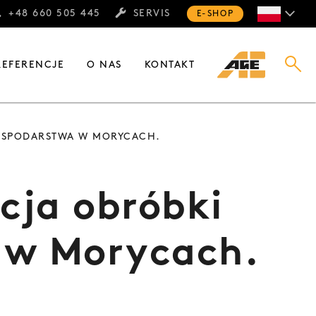
+48 660 505 445
SERVIS
E-SHOP
REFERENCJE
O NAS
KONTAKT
GOSPODARSTWA W MORYCACH.
acja obróbki
 w Morycach.