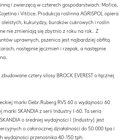
linną i zwierzęcą w czterech gospodarstwach: Mořice,
Kojetína i Vitčice. Produkcja roślinna AGRISPOL opiera
n oleistych, kukurydzy, buraków cukrowych i roślin
e nie zmieniają się zbytnio z roku na rok. Z
untów uprawnych, pszenica jest najbardziej obfitą
arach, następnie jęczmień i rzepak, a następnie
rna.
 zbudowane cztery silosy BROCK EVEREST o łącznej
ieckiej marki Gebr.Ruberg RVS 60 o wydajności 60
j marki SKANDIA z serii Industry I-60. Ta seria
ANDIA o średniej wydajności I (Industry) jest
rcyjnych o całorocznej działalności do 50 000 tpa i
 wydajności przenośnika 40-150 tph.