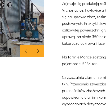
Zajmuje się produkcją roś
Vrchoslavice, Pavlovice u 
się na uprawie zbóż, rośli
pastewnych. Praktyki siewn
całkowitej powierzchni gr
uprawą, na około 350 hekt
kukurydza cukrowa i luce
Na farmie Morice zostaną
pojemności 5 134 ton.
Czyszczalnia ziarna niem
t/h. Przenośniki szwedzkie
przenośników zbożowych SK
odpowiednia dla firm kome
wymaganiach dotyczących